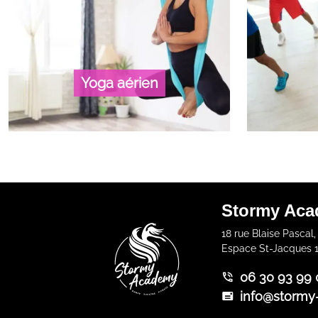
Yoga aérien
Stormy Ac
18 rue Blaise Pascal,
Espace St-Jacques 1
06 30 93 99 
info@stormy