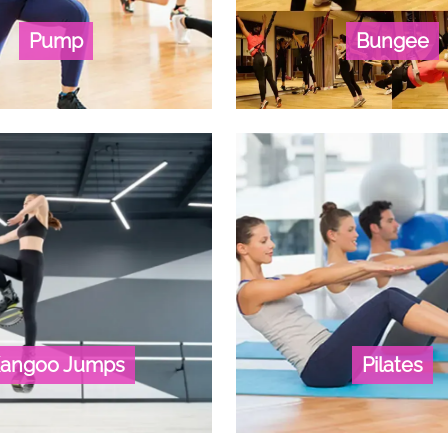
Pump
Bungee
angoo Jumps
Pilates