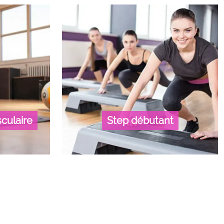
culaire
Step débutant