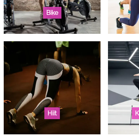
Bike
Hiit
K