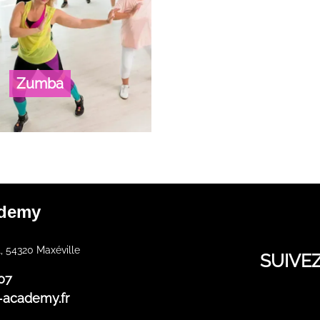
Zumba
ademy
, 54320 Maxéville
SUIVE
07
-academy.fr