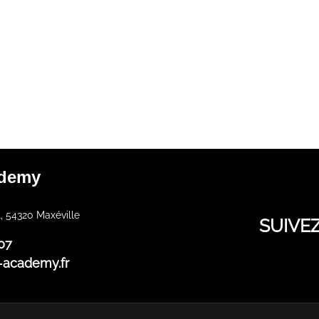
ademy
, 54320 Maxéville
SUIVE
07
-academy.fr